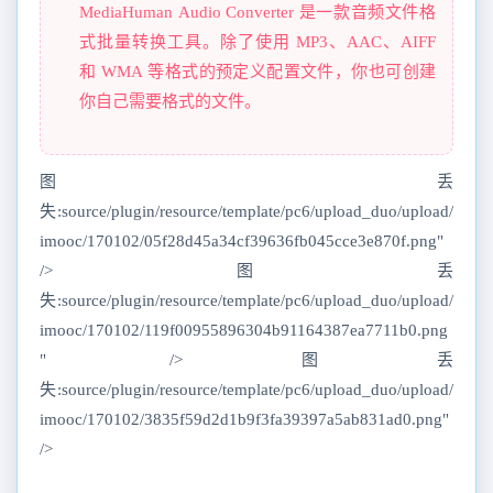
MediaHuman Audio Converter 是一款音频文件格
式批量转换工具。除了使用 MP3、AAC、AIFF
和 WMA 等格式的预定义配置文件，你也可创建
你自己需要格式的文件。
图丢
失:source/plugin/resource/template/pc6/upload_duo/upload/
imooc/170102/05f28d45a34cf39636fb045cce3e870f.png"
/>图丢
失:source/plugin/resource/template/pc6/upload_duo/upload/
imooc/170102/119f00955896304b91164387ea7711b0.png
" />图丢
失:source/plugin/resource/template/pc6/upload_duo/upload/
imooc/170102/3835f59d2d1b9f3fa39397a5ab831ad0.png"
/>