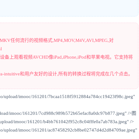
KV任何流行的视频格式,MP4,MOV,M4V,AVI,MPEG,对
l
字设备上观看视频AVCHD像iPad,iPhone,iPod和苹果电视。它支持将
tra-intuitive和用户友好的设计,所有的转换过程将完成在几个点击。
uo/upload/imooc/161201/7bcaa1518f5912884a784cc19423f98c.jpeg"
/upload/imooc/161201/7cd988c989b572b65efac8a0dc97b877.jpeg" />图
/upload/imooc/161201/b4bb761042f952c8c04fffe0a7ab783a.jpeg" />
duo/upload/imooc/161201/ac87458292cb8be02747d4d2d84709ae.jpeg"