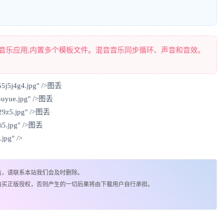
合成的音乐应用,内置多个模板文件。混音音乐同步循环、声音和音效。
55j5j4g4.jpg" />图丢
q5uyue.jpg" />图丢
p29z5.jpg" />图丢
oei5.jpg" />图丢
.jpg" />
益，请联系本站我们会及时删除。
购买正版授权，否则产生的一切后果将由下载用户自行承担。