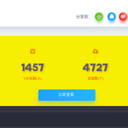
分享到：
1464
4751
VIP总数(人)
资源数(个)
立即查看