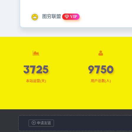
图穷联盟
VIP
3744
9800
本站运营(天)
用户总数(人)
申请友链