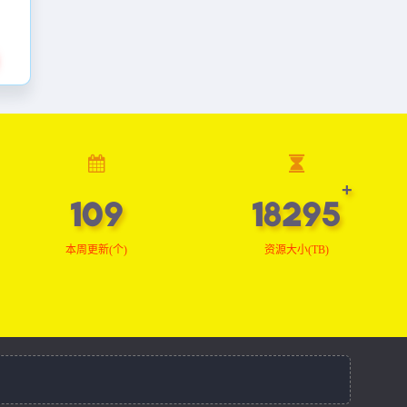
109
18389
本周更新(个)
资源大小(TB)