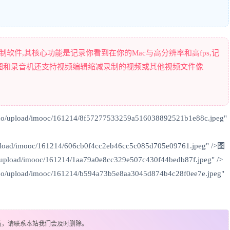
完美的屏幕录制软件,其核心功能是记录你看到在你的Mac与高分辨率和高fps,记
图和录音机还支持视频编辑缩减录制的视频或其他视频文件像
duo/upload/imooc/161214/8f57277533259a516038892521b1e88c.jpeg"
/upload/imooc/161214/606cb0f4cc2eb46cc5c085d705e09761.jpeg" />图
/upload/imooc/161214/1aa79a0e8cc329e507c430f44bedb87f.jpeg" />
uo/upload/imooc/161214/b594a73b5e8aa3045d874b4c28f0ee7e.jpeg"
益，请联系本站我们会及时删除。