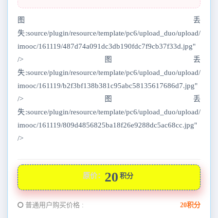
图丢
失:source/plugin/resource/template/pc6/upload_duo/upload/
imooc/161119/487d74a091dc3db190fdc7f9cb37f33d.jpg"
/>图丢
失:source/plugin/resource/template/pc6/upload_duo/upload/
imooc/161119/b2f3bf138b381c95abc58135617686d7.jpg"
/>图丢
失:source/plugin/resource/template/pc6/upload_duo/upload/
imooc/161119/809d4856825ba18f26e9288dc5ac68cc.jpg"
/>
20
原价：
积分
普通用户购买价格 :
20积分