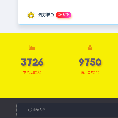
图穷联盟
VIP
3745
9800
本站运营(天)
用户总数(人)
申请友链