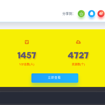
分享到：
1464
4751
VIP总数(人)
资源数(个)
立即查看