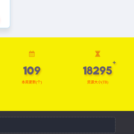
109
18389
本周更新(个)
资源大小(TB)