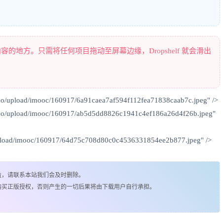
任何内容的地方。只需将任何项目拖动至屏幕边缘，Dropshelf 就会滑出
o/upload/imooc/160917/6a91caea7af594f112fea71838caab7c.jpeg" />
uo/upload/imooc/160917/ab5d5dd8826c1941c4ef186a26d4f26b.jpeg"
upload/imooc/160917/64d75c708d80c0c4536331854ee2b877.jpeg" />
益，请联系本站我们会及时删除。
购买正版授权，否则产生的一切后果将由下载用户自行承担。