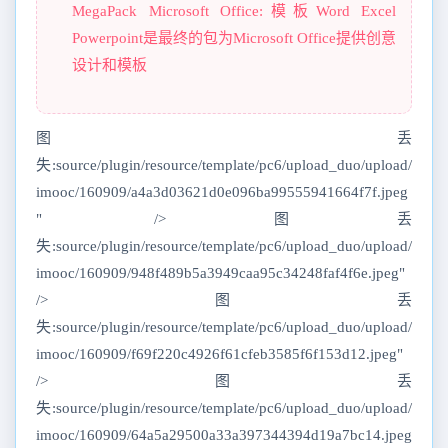
MegaPack Microsoft Office:模板Word Excel
Powerpoint是最终的包为Microsoft Office提供创意
设计和模板
图丢
失:source/plugin/resource/template/pc6/upload_duo/upload/
imooc/160909/a4a3d03621d0e096ba99555941664f7f.jpeg
" />图丢
失:source/plugin/resource/template/pc6/upload_duo/upload/
imooc/160909/948f489b5a3949caa95c34248faf4f6e.jpeg"
/>图丢
失:source/plugin/resource/template/pc6/upload_duo/upload/
imooc/160909/f69f220c4926f61cfeb3585f6f153d12.jpeg"
/>图丢
失:source/plugin/resource/template/pc6/upload_duo/upload/
imooc/160909/64a5a29500a33a397344394d19a7bc14.jpeg