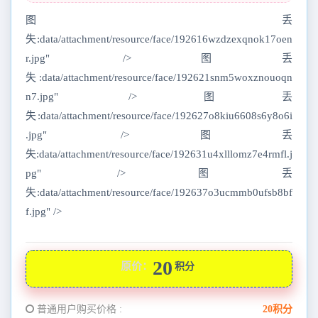
图丢
失:data/attachment/resource/face/192616wzdzexqnok17oen
r.jpg" />图丢
失:data/attachment/resource/face/192621snm5woxznouoqn
n7.jpg" />图丢
失:data/attachment/resource/face/192627o8kiu6608s6y8o6i
.jpg" />图丢
失:data/attachment/resource/face/192631u4xlllomz7e4rmfl.j
pg" />图丢
失:data/attachment/resource/face/192637o3ucmmb0ufsb8bf
f.jpg" />
20
原价：
积分
普通用户购买价格 :
20积分