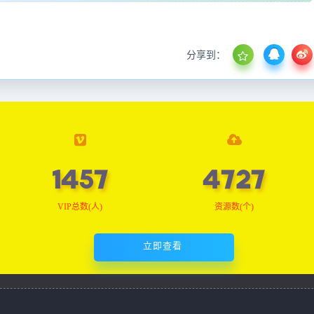
分享到：
1466
4758
VIP总数(人)
资源数(个)
立即查看