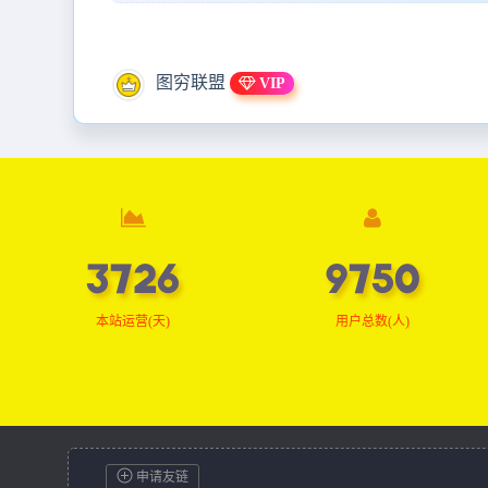
图穷联盟
VIP
3751
9814
本站运营(天)
用户总数(人)
申请友链