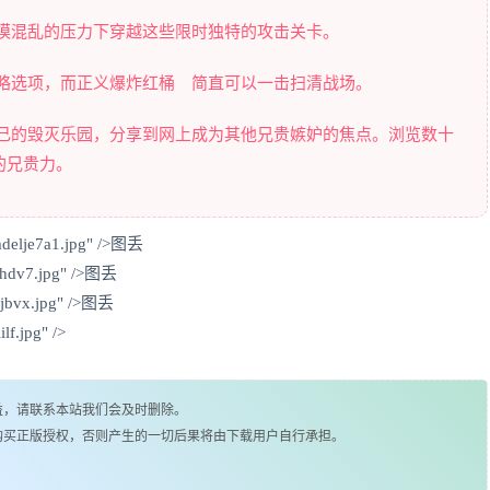
规模混乱的压力下穿越这些限时独特的攻击关卡。
战略选项，而正义爆炸红桶™简直可以一击扫清战场。
自己的毁灭乐园，分享到网上成为其他兄贵嫉妒的焦点。浏览数十
的兄贵力。
mdelje7a1.jpg" />图丢
drhdv7.jpg" />图丢
wjbvx.jpg" />图丢
lf.jpg" />
益，请联系本站我们会及时删除。
购买正版授权，否则产生的一切后果将由下载用户自行承担。