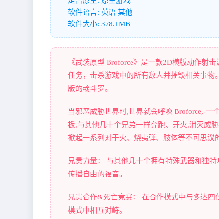
是否原生: 原生游戏
软件语言: 英语 其他
软件大小: 378.1MB
《武装原型 Broforce》是一款2D横版动
任务，击杀游戏中的所有敌人并摧毁相关事物
版的魂斗罗。
当邪恶威胁世界时,世界就会呼唤 Broforc
板,与其他几十个兄弟一样奔跑、开火,消灭威
掀起一系列对于火、烧夷弹、肢体等不可思议
兄贵力量： 与其他几十个拥有特殊武器和独
传播自由的福音。
兄贵合作&死亡竞赛： 在合作模式中与多达
模式中相互对峙。