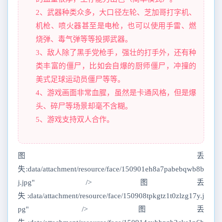
2、武器种类众多，大口径左轮、芝加哥打字机、
机枪、喷火器甚至是电枪，也可以使用手雷、燃
烧弹、毒气弹等等投掷武器。
3、敌人除了黑手党枪手，强壮的打手外，还有种
类丰富的僵尸，比如会自爆的厨师僵尸，冲撞的
美式足球运动员僵尸等等。
4、游戏画面非常血腥，虽然是卡通风格，但是爆
头、碎尸等场景却毫不含糊。
5、游戏支持双人合作。
图丢
失:data/attachment/resource/face/150901eh8a7pabebqwb8b
j.jpg" />图丢
失:data/attachment/resource/face/150908tpkgtz1t0zlzg17y.j
pg" />图丢