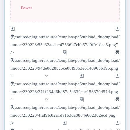
Power
图丢
失:source/plugin/resource/template/pc6/upload_duo/upload/
imooc/230223/55a32acdae47536b7cbb57d0ffc1dce5.png"
/>图丢
失:source/plugin/resource/template/pc6/upload_duo/upload/
imooc/230223/94de0d28bc5ce08f9363e614096bb195.png
" />图丢
失:source/plugin/resource/template/pc6/upload_duo/upload/
imooc/230223/271f234d6bd87c5a339eac158370d57d.png
" />图丢
失:source/plugin/resource/template/pc6/upload_duo/upload/
imooc/230223/4faf9fc82a1da1b3da8884e602302ecd.png"
/>图丢