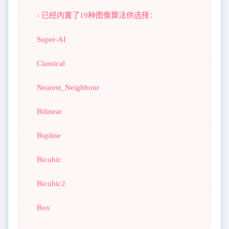
- 已经内置了19种图像算法供选择：
Super-AI
Classical
Nearest_Neighbour
Bilinear
Bspline
Bicubic
Bicubic2
Box