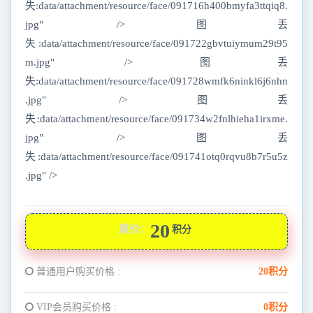
失:data/attachment/resource/face/091716h400bmyfa3ttqiq8.
jpg" />图丢
失:data/attachment/resource/face/091722gbvtuiymum29t95
m.jpg" />图丢
失:data/attachment/resource/face/091728wmfk6ninkl6j6nhn
.jpg" />图丢
失:data/attachment/resource/face/091734w2fnlhieha1irxme.
jpg" />图丢
失:data/attachment/resource/face/091741otq0rqvu8b7r5u5z
.jpg" />
20
原价：
积分
普通用户购买价格 :
20积分
VIP会员购买价格 :
0积分