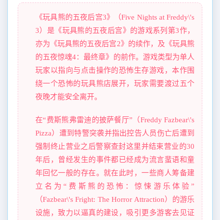
《玩具熊的五夜后宫3》（Five Nights at Freddy\'s
3）是《玩具熊的五夜后宫》的游戏系列第3作，
亦为《玩具熊的五夜后宫2》的续作，及《玩具熊
的五夜惊魂4：最终章》的前作。游戏类型为单人
玩家以指向与点击操作的恐怖生存游戏，本作围
绕一个恐怖的玩具熊店展开，玩家需要渡过五个
夜晚才能安全离开。
在“费斯熊弗雷迪的披萨餐厅”（Freddy Fazbear\'s
Pizza）遭到特警突袭并指出控告人员伤亡后遭到
强制终止营业之后警察查封这里并结束营业的30
年后，曾经发生的事件都已经成为流言蜚语和童
年回忆一般的存在。就在此时，一些商人筹备建
立名为“费斯熊的恐怖：惊悚游乐体验”
（Fazbear\'s Fright: The Horror Attraction）的游乐
设施，致力以逼真的建设，吸引更多游客去见证