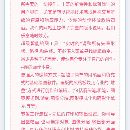
所需要的一切操作。丰富的新特性和优雅简洁的
用户界面，尤其是辅以智能技术完成目标交互所
致的速度和响应能力，令你的创作体验激情四
溢。我们的网站上提供了完整的版本说明，我们
乐意随时效劳。
超级智能绘图工具 - “实时的”调整所有矢量形
状、路径,和曲线。不必深入菜单寻找编辑命令，
减少各种干扰因素，使你完全专注于自己的创作-
--你的画作本身。
更强大的编辑方式 - 超越了简单的用笔画和填充
式的基础绘图软件。画板的风格板块用专业的“堆
叠”方式进行创作和编辑， (包括箭头笔,粗笔，图
案模式刷,渐变,图像分块,图形模式化和阴影化填
充,等等)。
节省工作流程 - 先进的打印和输出设置。你可导
出整幅画,也可选定对象, 图像分层,输出部分画
作。具有多种分辨率和比例,支持多种色彩。先进