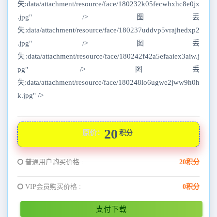
失:data/attachment/resource/face/180232k05fecwhxhc8e0jx
.jpg" />图丢
失:data/attachment/resource/face/180237uddvp5vrajhedxp2
.jpg" />图丢
失:data/attachment/resource/face/180242f42a5efaaiex3aiw.j
pg" />图丢
失:data/attachment/resource/face/180248lo6ugwe2jww9h0h
k.jpg" />
20
原价：
积分
普通用户购买价格 :
20积分
VIP会员购买价格 :
0积分
支付下载