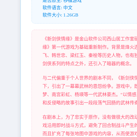
是否原生: 移植游戏
软件语言: 中文
软件大小: 1.26GB
《新剑侠情缘》是金山软件公司西山居工作室研
缘》第一代游戏为基础重新制作。背景是烽火
飞、韩世忠、梁红玉、秦桧等历史人物，也有
剑侠系列的特点之外，还引入了暗器的概念。
与二代偏重于个人世界的剧本不同，《新剑侠
下，引出了一幕幕武林的恩怨纷争。游戏中，
梦、南宫彩虹、杨瑛等一代武林豪杰。“以情感
和反侵略的故事引出一段段荡气回肠的武林传
在剧本上，为了忠实于原作，没有做很大的改
戏沿用即时战斗方式，避免了回合制战斗产生的
而且扩充了每张地图中游戏的内容，从而使游