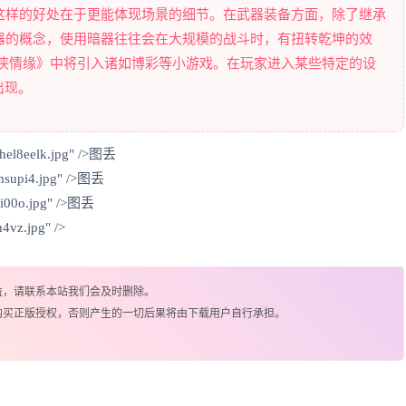
这样的好处在于更能体现场景的细节。在武器装备方面，除了继承
器的概念，使用暗器往往会在大规模的战斗时，有扭转乾坤的效
剑侠情缘》中将引入诸如博彩等小游戏。在玩家进入某些特定的设
出现。
hel8eelk.jpg" />图丢
msupi4.jpg" />图丢
8i00o.jpg" />图丢
4vz.jpg" />
益，请联系本站我们会及时删除。
购买正版授权，否则产生的一切后果将由下载用户自行承担。