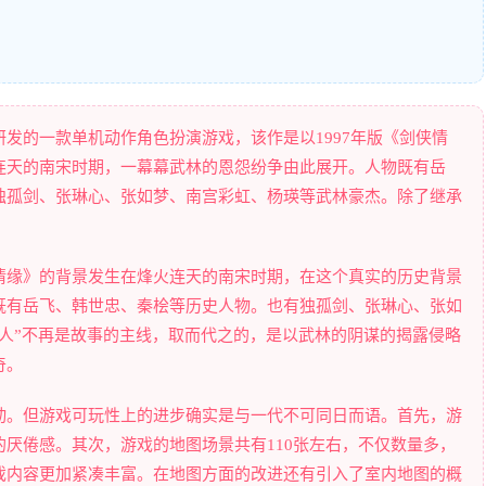
发的一款单机动作角色扮演游戏，该作是以1997年版《剑侠情
连天的南宋时期，一幕幕武林的恩怨纷争由此展开。人物既有岳
独孤剑、张琳心、张如梦、南宫彩虹、杨瑛等武林豪杰。除了继承
情缘》的背景发生在烽火连天的南宋时期，在这个真实的历史背景
既有岳飞、韩世忠、秦桧等历史人物。也有独孤剑、张琳心、张如
人”不再是故事的主线，取而代之的，是以武林的阴谋的揭露侵略
奇。
动。但游戏可玩性上的进步确实是与一代不可同日而语。首先，游
厌倦感。其次，游戏的地图场景共有110张左右，不仅数量多，
戏内容更加紧凑丰富。在地图方面的改进还有引入了室内地图的概