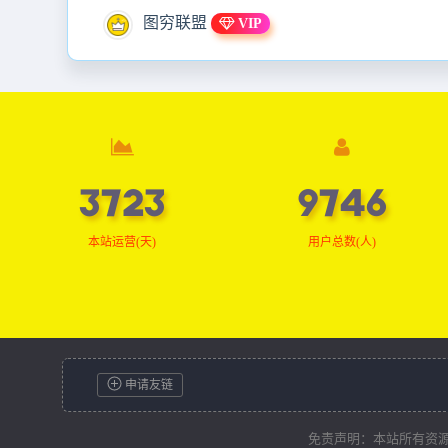
图穷联盟
VIP
3747
9809
本站运营(天)
用户总数(人)
申请友链
免责声明：本站所有资