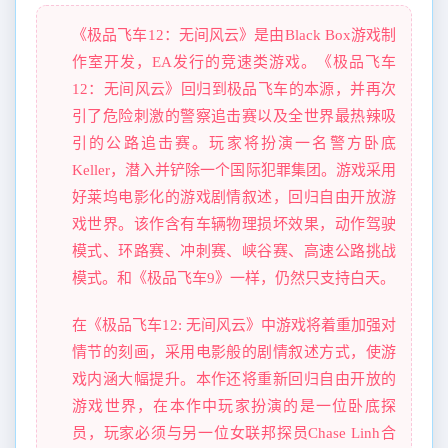
《极品飞车12：无间风云》是由Black Box游戏制
作室开发，EA发行的竞速类游戏。《极品飞车
12：无间风云》回归到极品飞车的本源，并再次
引了危险刺激的警察追击赛以及全世界最热辣吸
引的公路追击赛。玩家将扮演一名警方卧底
Keller，潜入并铲除一个国际犯罪集团。游戏采用
好莱坞电影化的游戏剧情叙述，回归自由开放游
戏世界。该作含有车辆物理损坏效果，动作驾驶
模式、环路赛、冲刺赛、峡谷赛、高速公路挑战
模式。和《极品飞车9》一样，仍然只支持白天。
在《极品飞车12: 无间风云》中游戏将着重加强对
情节的刻画，采用电影般的剧情叙述方式，使游
戏内涵大幅提升。本作还将重新回归自由开放的
游戏世界，在本作中玩家扮演的是一位卧底探
员，玩家必须与另一位女联邦探员Chase Linh合